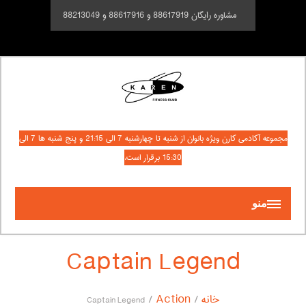
مشاوره رایگان 88617919 و 88617916 و 88213049
مجموعه آکادمی کارن ویژه بانوان از شنبه تا چهارشنبه 7 الی 21:15 و پنج شنبه ها 7 الی
15:30 برقرار است.
منو
Captain Legend
خانه
Action
Captain Legend