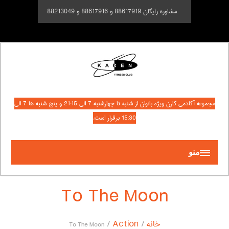
مشاوره رایگان 88617919 و 88617916 و 88213049
مجموعه آکادمی کارن ویژه بانوان از شنبه تا چهارشنبه 7 الی 21:15 و پنج شنبه ها 7 الی
15:30 برقرار است.
منو
To The Moon
خانه
Action
To The Moon