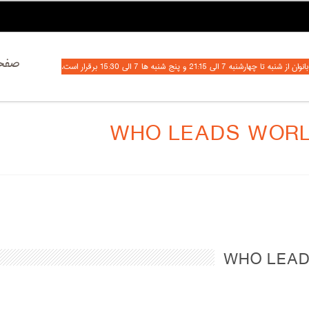
صفحه
7 الی 21:15 و پنج شنبه ها 7 الی 15:30 برقرار است.
WHO LEADS WORL
WHO LEAD