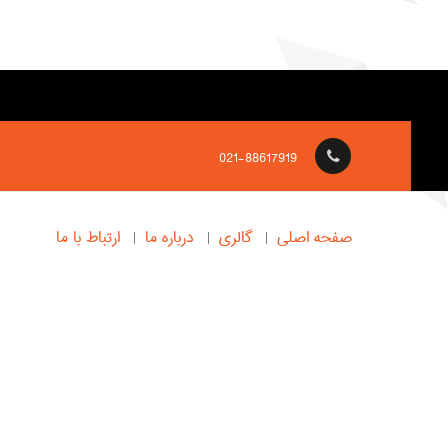
021-88617919
صفحه اصلی
گالری
درباره ما
ارتباط با ما