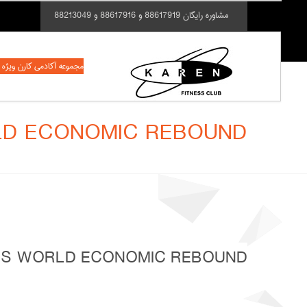
مشاوره رایگان 88617919 و 88617916 و 88213049
مجموعه آکادمی کارن ویژه بانوان از شنبه تا چهارشنبه 
D ECONOMIC REBOUND
S WORLD ECONOMIC REBOUND