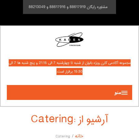
مشاوره رایگان 88617919 و 88617916 و 88213049
مجموعه آکادمی کارن ویژه بانوان از شنبه تا چهارشنبه 7 الی 21:15 و پنج شنبه ها 7 الی
15:30 برقرار است.
منو
آرشیو از :Catering
خانه
Catering