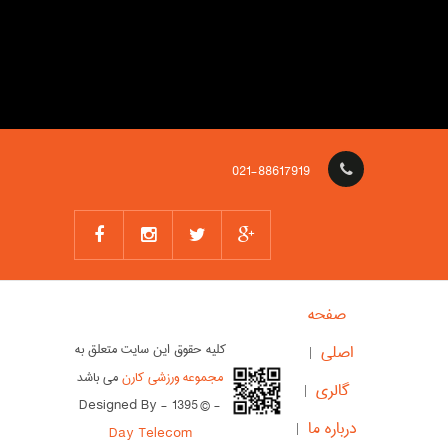
021-88617919
صفحه
کلیه حقوق این سایت متعلق به
اصلی
مجموعه ورزشی کارن
می باشد
گالری
- © 1395 - Designed By
درباره ما
Day Telecom