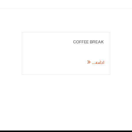
COFFEE BREAK
09
ادامه...
آوریل
2014