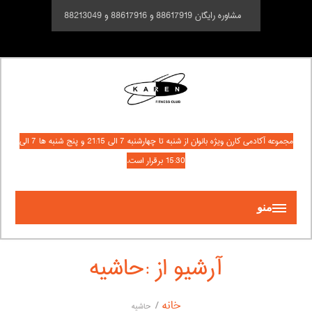
مشاوره رایگان 88617919 و 88617916 و 88213049
مجموعه آکادمی کارن ویژه بانوان از شنبه تا چهارشنبه 7 الی 21:15 و پنج شنبه ها 7 الی
15:30 برقرار است.
منو
آرشیو از :حاشیه
خانه
حاشیه