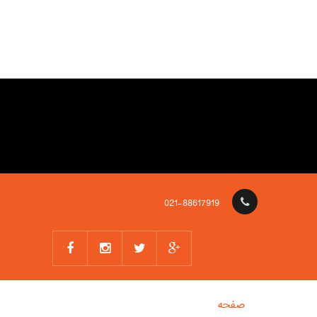
021-88617919
صفحه