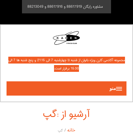
مشاوره رایگان 88617919 و 88617916 و 88213049
مجموعه آکادمی کارن ویژه بانوان از شنبه تا چهارشنبه 7 الی 21:15 و پنج شنبه ها 7 الی
15:30 برقرار است.
منو
آرشیو از :گپ
خانه
گپ