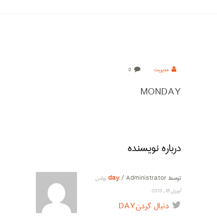
18
مدیریت
0
آوریل
2013
MONDAY
درباره نویسنده
توسط
/ Administrator
day
روشن
آوریل 18, 2013
دنبال کردنDAY