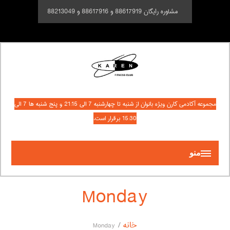
مشاوره رایگان 88617919 و 88617916 و 88213049
مجموعه آکادمی کارن ویژه بانوان از شنبه تا چهارشنبه 7 الی 21:15 و پنج شنبه ها 7 الی
15:30 برقرار است.
منو
Monday
خانه
Monday